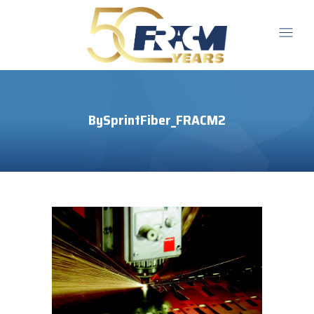
BySprintFiber_FRACM2