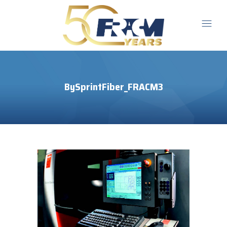
BySprintFiber_FRACM3