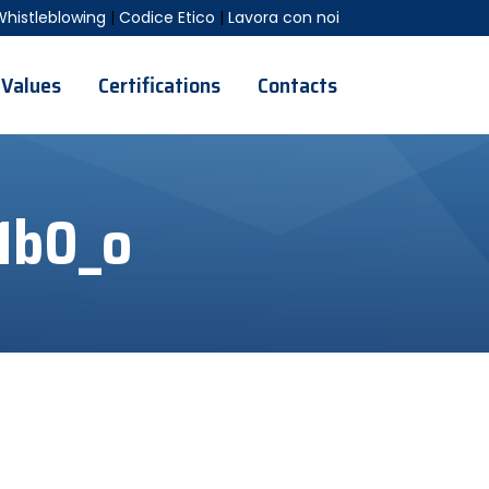
Whistleblowing
|
Codice Etico
|
Lavora con noi
Values
Certifications
Contacts
1b0_o