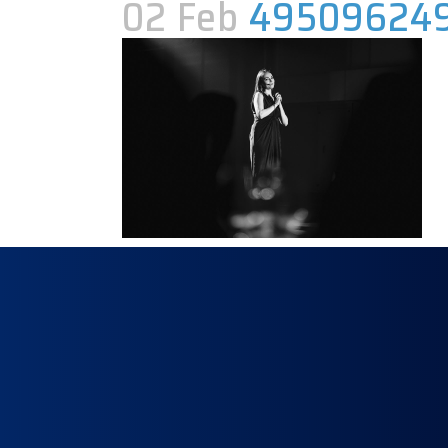
02 Feb
495096249