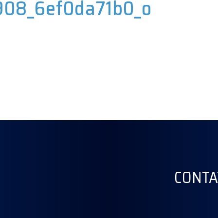
08_6ef0da71b0_o
CONTA