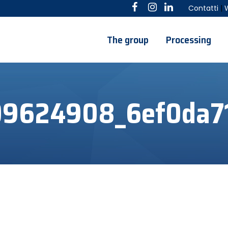
Contatti
|
The group
Processing
9624908_6ef0da7