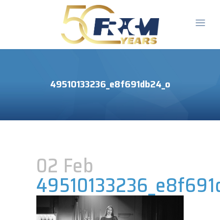
49510133236_e8f691db24_o
02 Feb
49510133236_e8f691