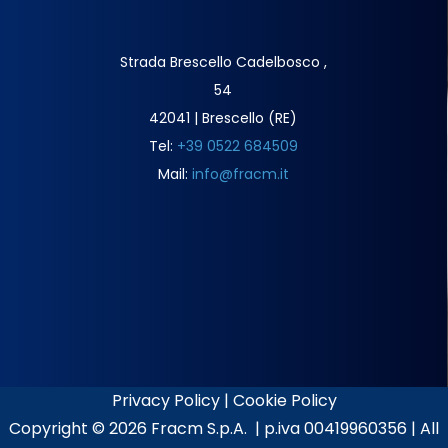
Strada Brescello Cadelbosco ,
54
42041 | Brescello (RE)
Tel:
+39 0522 684509
Mail:
info@fracm.it
Privacy Policy
|
Cookie Policy
Copyright ©
2026 Fracm S.p.A. | p.iva 00419960356 | All