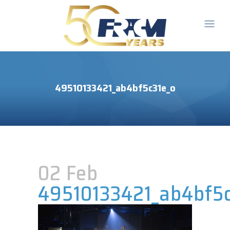
49510133421_ab4bf5c31e_o
02 Feb
49510133421_ab4bf5c