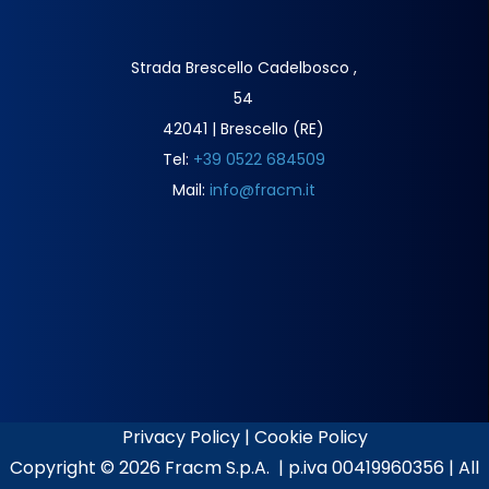
Strada Brescello Cadelbosco ,
54
42041 | Brescello (RE)
Tel:
+39 0522 684509
Mail:
info@fracm.it
Privacy Policy
|
Cookie Policy
Copyright ©
2026 Fracm S.p.A. | p.iva 00419960356 | All