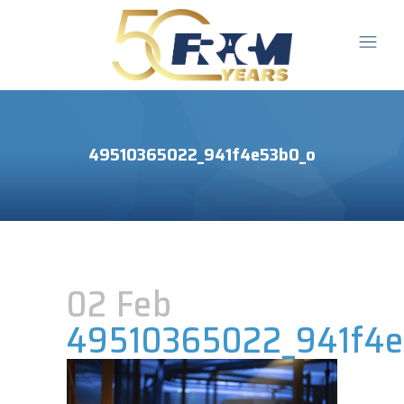
49510365022_941f4e53b0_o
02 Feb
49510365022_941f4e