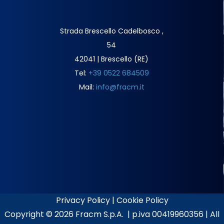
Strada Brescello Cadelbosco ,
54
42041 | Brescello (RE)
Tel:
+39 0522 684509
Mail:
info@fracm.it
Privacy Policy
|
Cookie Policy
Copyright ©
2026 Fracm S.p.A. | p.iva 00419960356 | All