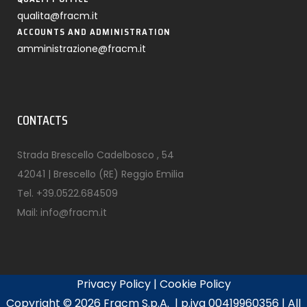
qualita@fracm.it
ACCOUNTS AND ADMINISTRATION
amministrazione@fracm.it
CONTACTS
Strada Brescello Cadelbosco , 54
42041 | Brescello (RE) Reggio Emilia
Tel.
+39.0522.684509
Mail:
info@fracm.it
Privacy Policy
|
Cookie Policy
Copyright ©
2026 Fracm S.p.A. | p.iva 00419960356 | All