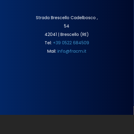
Strada Brescello Cadelbosco ,
54
42041 | Brescello (RE)
Tel:
+39 0522 684509
Mail:
info@fracm.it