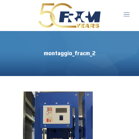
montaggio_fracm_2