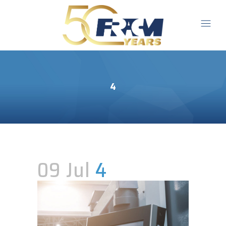
4
09 Jul
4