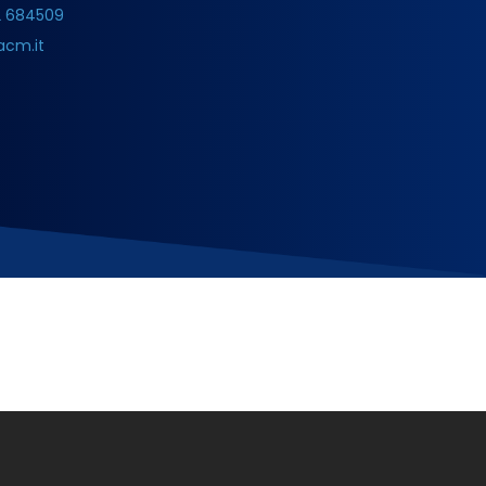
2 684509
acm.it