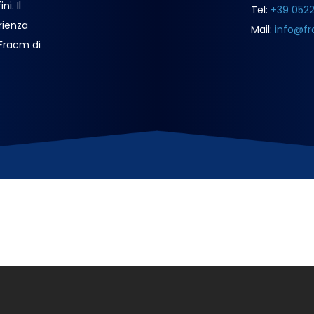
i. Il
Tel:
+39 052
rienza
Mail:
info@fr
 Fracm di