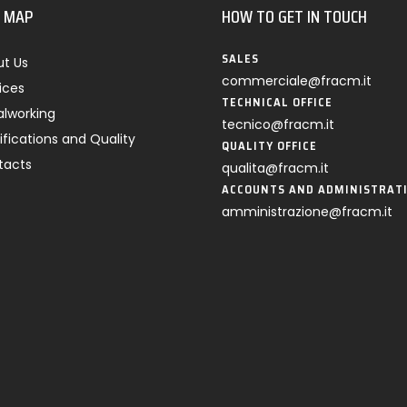
E MAP
HOW TO GET IN TOUCH
SALES
t Us
commerciale@fracm.it
ices
TECHNICAL OFFICE
lworking
tecnico@fracm.it
ifications and Quality
QUALITY OFFICE
tacts
qualita@fracm.it
ACCOUNTS AND ADMINISTRAT
amministrazione@fracm.it