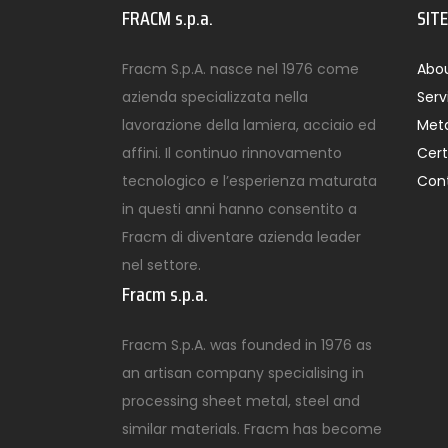
FRACM s.p.a.
SIT
Fracm S.p.A. nasce nel 1976 come
Abou
azienda specializzata nella
Serv
lavorazione della lamiera, acciaio ed
Meta
affini. Il continuo rinnovamento
Cert
tecnologico e l’esperienza maturata
Con
in questi anni hanno consentito a
Fracm di diventare azienda leader
nel settore.
Fracm s.p.a.
Fracm S.p.A. was founded in 1976 as
an artisan company specialising in
processing sheet metal, steel and
similar materials. Fracm has become