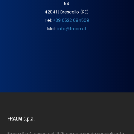
54
42041 | Brescello (RE)
Tel:
+39 0522 684509
Mail:
info@fracm.it
FRACM s.p.a.
Fracm S.p.A. nasce nel 1976 come azienda specializzata