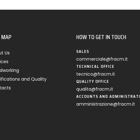
E MAP
HOW TO GET IN TOUCH
SALES
t Us
commerciale@fracm.it
ices
TECHNICAL OFFICE
lworking
tecnico@fracm.it
ifications and Quality
QUALITY OFFICE
tacts
qualita@fracm.it
ACCOUNTS AND ADMINISTRAT
amministrazione@fracm.it