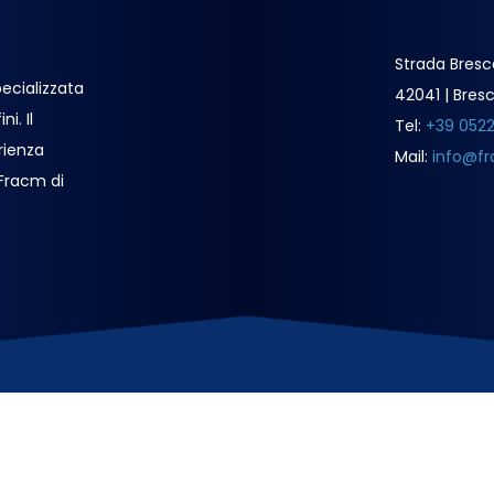
Strada Bresc
ecializzata
42041 | Bresc
i. Il
Tel:
+39 052
rienza
Mail:
info@fr
 Fracm di