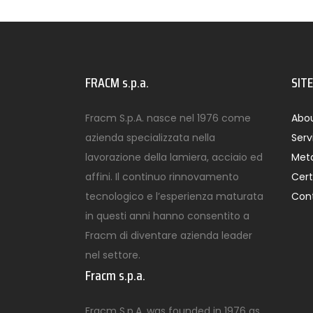
FRACM s.p.a.
SIT
Fracm S.p.A. nasce nel 1976 come
Abou
azienda specializzata nella
Serv
lavorazione della lamiera, acciaio ed
Meta
affini. Il continuo rinnovamento
Cert
tecnologico e l’esperienza maturata
Con
in questi anni hanno consentito a
Fracm di diventare azienda leader
nel settore.
Fracm s.p.a.
Fracm S.p.A. was founded in 1976 as