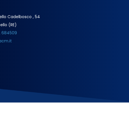
ello Cadelbosco , 54
ello (RE)
2 684509
acm.it