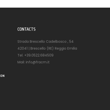
CONTACTS
Strada Brescello Cadelbosco , 54
42041 | Brescello (RE) Reggio Emilia
Tel.
+39.0522.684509
Mail:
info@fracm.it
ION