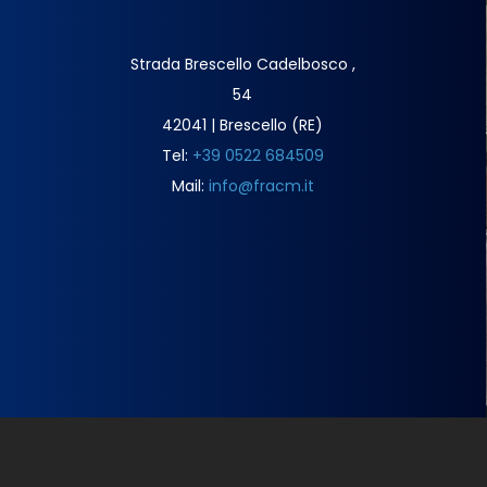
Strada Brescello Cadelbosco ,
54
42041 | Brescello (RE)
Tel:
+39 0522 684509
Mail:
info@fracm.it