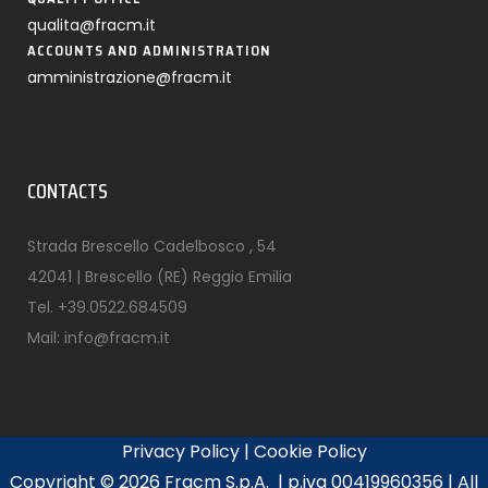
qualita@fracm.it
ACCOUNTS AND ADMINISTRATION
amministrazione@fracm.it
CONTACTS
Strada Brescello Cadelbosco , 54
42041 | Brescello (RE) Reggio Emilia
Tel.
+39.0522.684509
Mail:
info@fracm.it
Privacy Policy
|
Cookie Policy
Copyright ©
2026 Fracm S.p.A. | p.iva 00419960356 | All