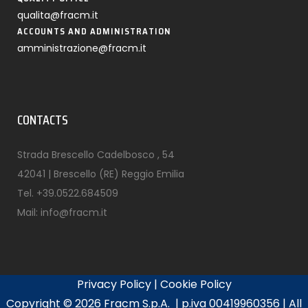
qualita@fracm.it
ACCOUNTS AND ADMINISTRATION
amministrazione@fracm.it
CONTACTS
Strada Brescello Cadelbosco , 54
42041 | Brescello (RE) Reggio Emilia
Tel.
+39.0522.684509
Mail:
info@fracm.it
Privacy Policy
|
Cookie Policy
Copyright ©
2026 Fracm S.p.A. | p.iva 00419960356 | All