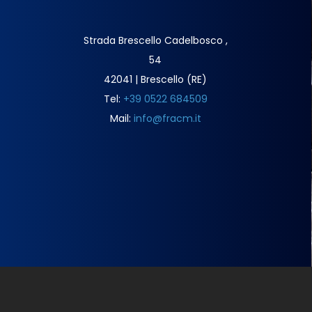
Strada Brescello Cadelbosco ,
54
42041 | Brescello (RE)
Tel:
+39 0522 684509
Mail:
info@fracm.it