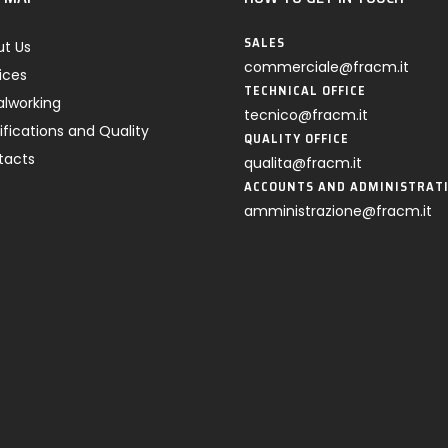
SALES
t Us
commerciale@fracm.it
ices
TECHNICAL OFFICE
lworking
tecnico@fracm.it
ifications and Quality
QUALITY OFFICE
tacts
qualita@fracm.it
ACCOUNTS AND ADMINISTRAT
amministrazione@fracm.it