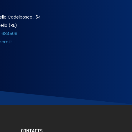
ello Cadelbosco , 54
ello (RE)
2 684509
acm.it
CONTACTS