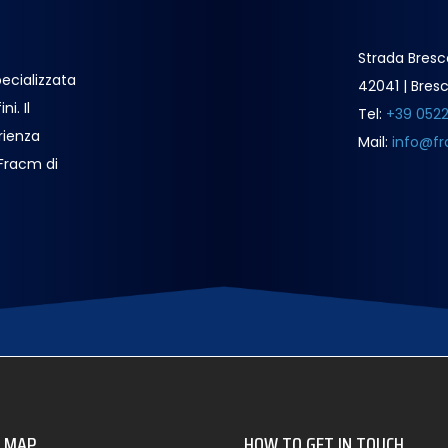
Strada Bresc
ecializzata
42041 | Bresc
i. Il
Tel:
+39 052
rienza
Mail:
info@fr
 Fracm di
E MAP
HOW TO GET IN TOUCH