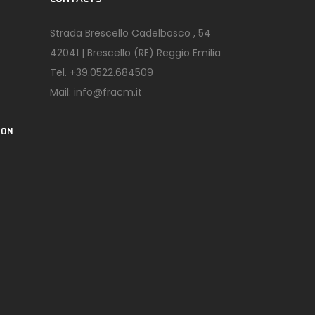
Strada Brescello Cadelbosco , 54
42041 | Brescello (RE) Reggio Emilia
Tel.
+39.0522.684509
Mail:
info@fracm.it
ION