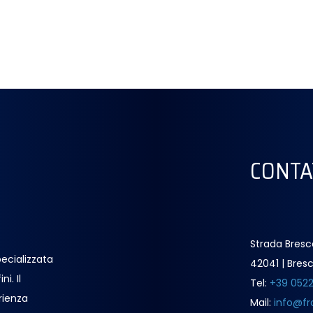
CONTA
Strada Bresc
ecializzata
42041 | Bresc
i. Il
Tel:
+39 052
rienza
Mail:
info@fr