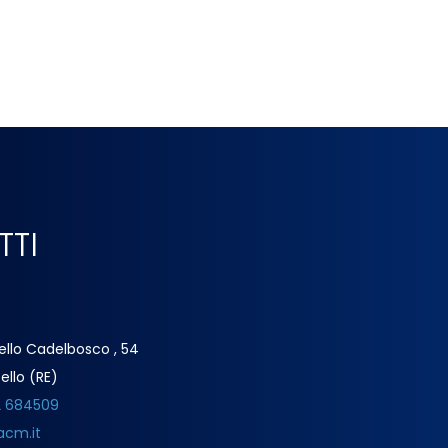
TTI
ello Cadelbosco , 54
ello (RE)
2 684509
acm.it