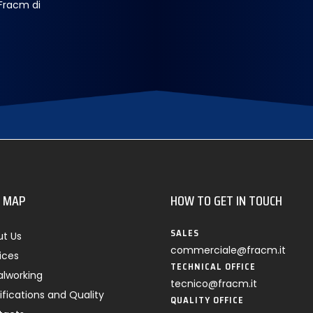
 Fracm di
E MAP
HOW TO GET IN TOUCH
SALES
t Us
commerciale@fracm.it
ices
TECHNICAL OFFICE
lworking
tecnico@fracm.it
ifications and Quality
QUALITY OFFICE