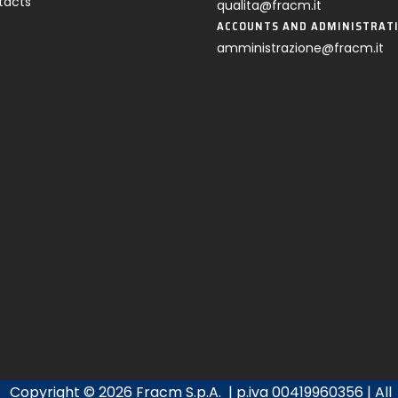
tacts
qualita@fracm.it
ACCOUNTS AND ADMINISTRAT
amministrazione@fracm.it
Copyright ©
2026 Fracm S.p.A. | p.iva 00419960356 | All